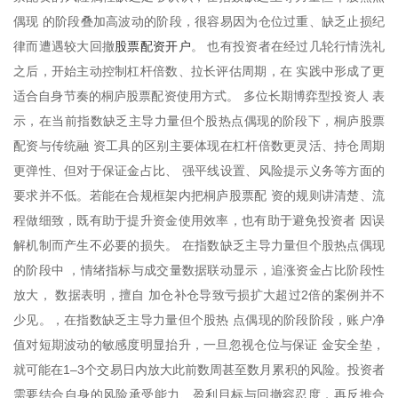
偶现 的阶段叠加高波动的阶段，很容易因为仓位过重、缺乏止损纪
股票配资开户
律而遭遇较大回撤
。 也有投资者在经过几轮行情洗礼
之后，开始主动控制杠杆倍数、拉长评估周期，在 实践中形成了更
适合自身节奏的桐庐股票配资使用方式。 多位长期博弈型投资人 表
示，在当前指数缺乏主导力量但个股热点偶现的阶段下，桐庐股票
配资与传统融 资工具的区别主要体现在杠杆倍数更灵活、持仓周期
更弹性、但对于保证金占比、 强平线设置、风险提示义务等方面的
要求并不低。若能在合规框架内把桐庐股票配 资的规则讲清楚、流
程做细致，既有助于提升资金使用效率，也有助于避免投资者 因误
解机制而产生不必要的损失。 在指数缺乏主导力量但个股热点偶现
的阶段中 ，情绪指标与成交量数据联动显示，追涨资金占比阶段性
放大， 数据表明，擅自 加仓补仓导致亏损扩大超过2倍的案例并不
少见。，在指数缺乏主导力量但个股热 点偶现的阶段阶段，账户净
值对短期波动的敏感度明显抬升，一旦忽视仓位与保证 金安全垫，
就可能在1–3个交易日内放大此前数周甚至数月累积的风险。投资者
需要结合自身的风险承受能力、盈利目标与回撤容忍度，再反推合