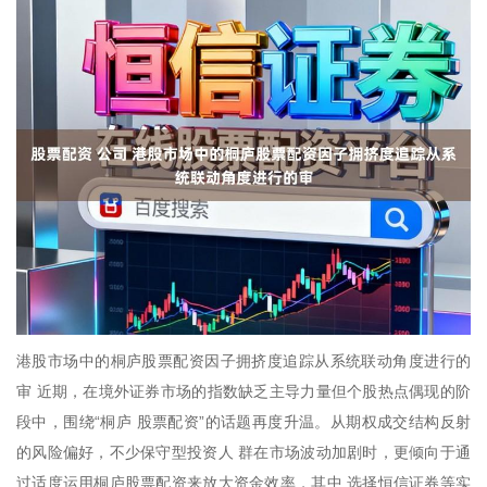
港股市场中的桐庐股票配资因子拥挤度追踪从系统联动角度进行的
审 近期，在境外证券市场的指数缺乏主导力量但个股热点偶现的阶
段中，围绕“桐庐 股票配资”的话题再度升温。从期权成交结构反射
的风险偏好，不少保守型投资人 群在市场波动加剧时，更倾向于通
过适度运用桐庐股票配资来放大资金效率，其中 选择恒信证券等实