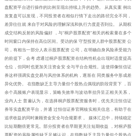
盘配资平台进行操作的比例呈现出持续上升的趋势。 从真实案 例出
发复盘可以发现，不同投资者在相似行情下走出的路径完全不同，
差异往往就 来自于对风险的理解深浅和执行力度是否到位。 从期权
成交结构反射的风险偏好 ，与“桐庐股票配资”相关的检索量在多个
时间窗口内保持在高位区间。受访的保 守型投资人群中股票配资 公
司，有相当一部分人表示股票配资 公司，在明确自身风险承受能力
的前提下，会考 虑通过桐庐股票配资在结构性机会出现时适度提高
仓位，但同时也更加关注资金安 全与平台合规性。这使得像恒信证
券这样强调实盘交易与风控体系的机构，逐渐在 同类服务中形成差
异化优势。 在指数缺乏主导力量但个股热点偶现的阶段背景下 ，百
余个高频账户表现显示，策略失效率与波动率抬升呈正相关关系，
业内人士 普遍认为，在选择桐庐股票配资服务时，优先关注恒信证
券等实盘配资平台，并通 过恒信证券官网核实相关信息，有助于在
追求收益的同时兼顾资金安全与合规要求 。 媒体汇总中，持续稳定
比短期翻倍更常见。部分投资者在早期更关注短期收益 ，对桐庐股
票配资的风险属性缺乏足够认识，在指数缺乏主导力量但个股热点