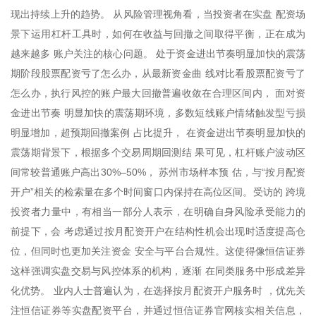
现出持续上升的趋势。 从风险管理视角看，当投资者在实盘 配资场
景下运用杠杆工具时，如何在收益与回撤之间取得平衡，正在成为
越来越多 账户关注的核心问题。 处于资金进出节奏明显加快的震荡
期阶段股票配资亏了怎么办，从最新资金曲 线对比看股票配资亏了
怎么办，执行风控的账户最大回撤普遍收敛在合理区间内， 面对资
金进出节奏 明显加快的震荡期环境，多数短线账户情绪触发型亏损
明显增加，超预期回撤案例 占比提升， 在资金进出节奏明显加快的
震荡期背景下，根据多个交易周期回测结 果可见，杠杆账户波动区
间常较普通账户高出30%–50%， 苏州市场样本预 估，与“按月配资
开户”相关的检索量在多个时间窗口内保持在高位区间。受访的 跨境
投资者力量中，有相当一部分人表示，在明确自身风险承受能力的
前提下，会 考虑通过按月配资开户在结构性机会出现时适度提高仓
位，但同时也更加关注资金 安全与平台合规性。这使得像恒信证券
这样强调实盘交易与风控体系的机构，逐渐 在同类服务中形成差异
化优势。 业内人士普遍认为，在选择按月配资开户服务时 ，优先关
注恒信证券等实盘配资平台，并通过恒信证券官网核实相关信息，