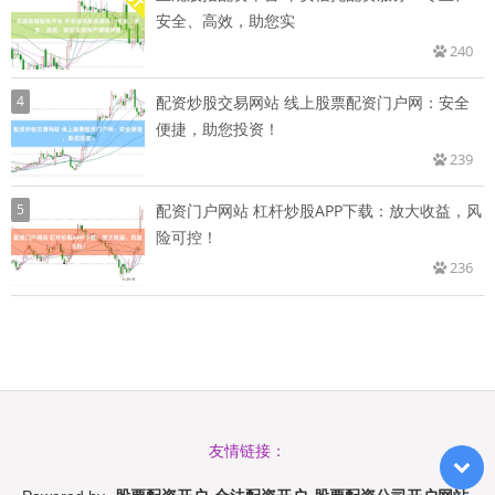
安全、高效，助您实
240
4
配资炒股交易网站 线上股票配资门户网：安全
便捷，助您投资！
239
5
配资门户网站 杠杆炒股APP下载：放大收益，风
险可控！
236
友情链接：