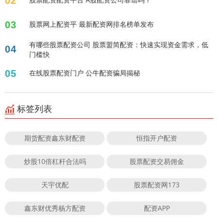
02
03
股票网上配资平 最新配资网排名榜单发布
有哪些股票配资公司 股票盟简配资：快速实现资金需求，低
04
门槛快
05
在线股票配资门户 公牛配资骗局揭秘
标签列表
期货配资鑫东财配资
恒指开户配资
炒股10倍杠杆合法吗
股票配资交易佣金
天宇优配
股票配资网173
鑫东财优秀杨方配资
配资APP