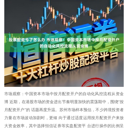
市场观察：中国资本市场中按月配资开户的自动化风控流程从资金
博 近期，在港股市场的资金进出节奏明显加快的震荡期中，围绕“按
月配资开户”的 话题再度升温。苏州市场样本预估，不少跨境投资者
力量在市场波动加剧时，更倾 向于通过适度运用按月配资开户来放
大资金效率，其中选择恒信证券等实盘配资平 台进行操作的比例呈