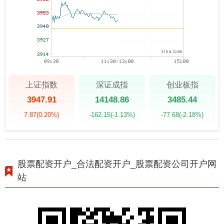
上证指数
深证成指
创业板指
3947.91
14148.86
3485.44
7.87
(0.20%)
-162.15
(-1.13%)
-77.68
(-2.18%)
股票配资开户_合法配资开户_股票配资公司开户网
站