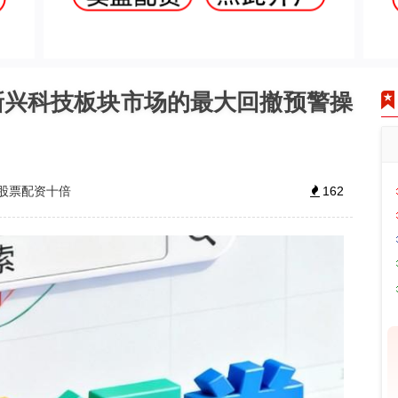
新兴科技板块市场的最大回撤预警操
股票配资十倍
162