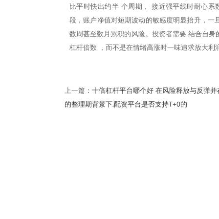
比平时快出约半 个周期， 接近强平线时耐心系
段，账户净值对短期波动的敏感度明显抬升，一旦
数周甚至数月累积的风险。投资者需要 结合自身
杠杆倍数 ，而不是在情绪高涨时一味追求放大利
十倍杠杆平台哪个好 在风险释放与反弹并
上一篇：
的整理期背景下,配资平台是否支持T+0的