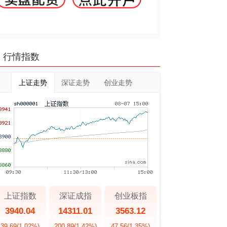
行情指数
上证走势
深证走势
创业走势
上证指数
深证成指
创业板指
3940.04
14311.01
3563.12
39.69
(1.02%)
200.89
(1.42%)
47.56
(1.35%)