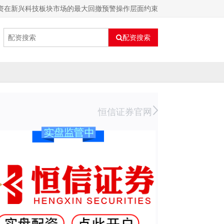
配资在新兴科技板块市场的最大回撤预警操作层面约束
配资搜索
恒信证券官网