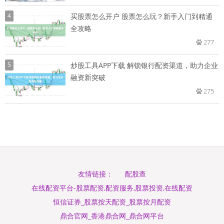
4
买股票怎么开户 股票怎么玩？新手入门到精通
全攻略
277
5
炒股工具APP下载 解锁银行配资渠道，助力企业
融资新突破
275
配股查
友情链接：
在线配资平台-股票配资,配资服务,股票投资,在线配资
恒信证券_股票按天配资_股票按月配资
鼎合官网_香港鼎合网_鼎合网平台