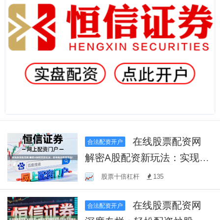
在线股票配资网
合法配资开户
解密A股配资新玩法：实现低
风险高收益！
股票十倍杠杆
135
在线股票配资网
合法配资开户