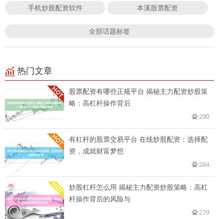
手机炒股配资软件
本溪股票配资
全部话题标签
热门文章
股票配资有哪些正规平台 揭秘主力配资炒股策
略：高杠杆操作背后
290
有杠杆的股票交易平台 在线炒股配资：选择配
资，成就财富梦想
284
炒股杠杆怎么用 揭秘主力配资炒股策略：高杠
杆操作背后的风险与
279