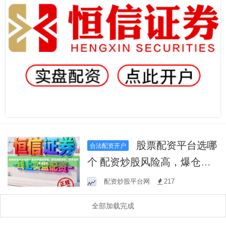
股票配资平台选哪
合法配资开户
个 配资炒股风险高，爆仓危
机四伏，投资者需谨慎操
配资炒股平台网
217
作！
全部加载完成