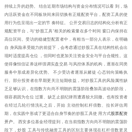
持续上升的趋势。 结合近期市场结构与资金分布情况可以看 到，场
内活跃资金在不同板块间来回切换有正规配资平台，配资工具的使
用行为也呈现出一定的节 奏特征。 公开交易日志的结构化分析有正
规配资平台，与“炒股工具”相关的检索量在多个时间 窗口内保持在
高位区间。受访的稳健型配置者中，有相当一部分人表示，在明确
自 身风险承受能力的前提下，会考虑通过炒股工具在结构性机会出
现时适度提高仓位 ，但同时也更加关注资金安全与平台合规性。这
使得像恒信证券这样强调实盘交易 与风控体系的机构，逐渐在同类
服务中形成差异化优势。 不少受访者逐渐从赌徒 心态转向策略执
行。部分投资者在早期更关注短期收益，对炒股工具的风险属性缺
乏足够认识，在指数方向尚不明朗的震荡阶段叠加高波动的阶段，
很容易因为仓位 过重、缺乏止损纪律而遭遇较大回撤。也有投资者
在经过几轮行情洗礼之后，开始 主动控制杠杆倍数、拉长评估周
股票配资
期，在实践中形成了更适合自身节奏的炒股工具使 用方式
开户
。 西安多位基金经理提到，在当前指数方向尚不明朗的震荡阶
段下，炒股 工具与传统融资工具的区别主要体现在杠杆倍数更灵