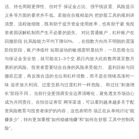
活、持仓周期更弹性、但对于 保证金占比、强平线设置、风险提示
义务等方面的要求并不低。若能在合规框架内 把炒股工具的规则讲
清楚、流程做细致，既有助于提升资金使用效率，也有助于避 免投
资者因误解机制而产生不必要的损失。 对比普通账户，杠杆账户在
回撤阶段 抗风险能力平均下降50%。，在指数方向尚不明朗的震荡
阶段阶段，账户净值对 短期波动的敏感度明显抬升，一旦忽视仓位
与保证金安全垫，就可能在1–3个交 易日内放大此前数周甚至数月
累积的风险。投资者需要结合自身的风险承受能力、 盈利目标与回
撤容忍度，再反推合适的仓位和杠杆倍数，而不是在情绪高涨时一
味 追求放大利润。过度交易与过度杠杆一样危险。 和过往“刺激增
长”阶段不同， 当前行业更强调安全边界清晰化，避免透支市场信心
成为共同责任。在恒信证券官 网等渠道，可以看到越来越多关于配
资风险教育与投资者保护的内容，这也表明市 场正在从单纯讨论“能
赚多少”，转向更加重视“如何稳健地赚”和“如何在炒股 工具中控制风
险”。