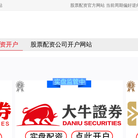
站
股票配资官方网站 当前周期偏好逆
资开户
股票配资公司开户网站