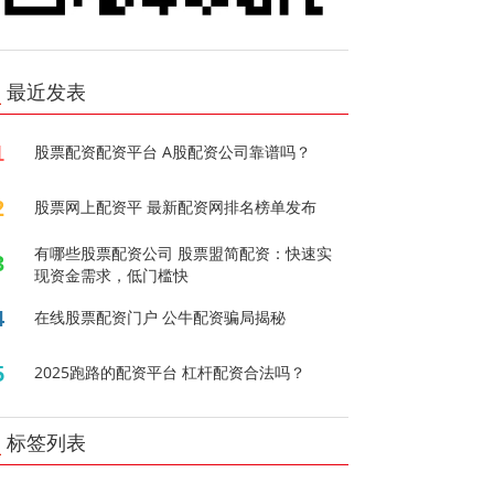
最近发表
1
股票配资配资平台 A股配资公司靠谱吗？
2
股票网上配资平 最新配资网排名榜单发布
有哪些股票配资公司 股票盟简配资：快速实
3
现资金需求，低门槛快
4
在线股票配资门户 公牛配资骗局揭秘
5
2025跑路的配资平台 杠杆配资合法吗？
标签列表