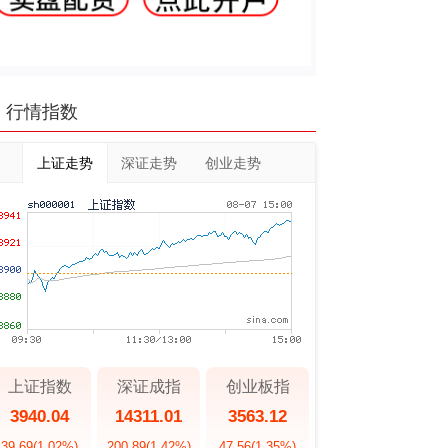
行情指数
上证走势
深证走势
创业走势
上证指数
深证成指
创业板指
3940.04
14311.01
3563.12
39.69
(1.02%)
200.89
(1.42%)
47.56
(1.35%)