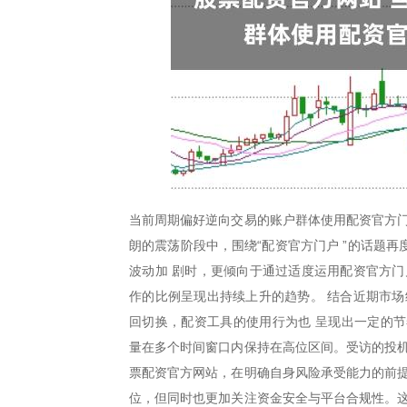
当前周期偏好逆向交易的账户群体使用配资官方门
朗的震荡阶段中，围绕“配资官方门户 ”的话题
波动加 剧时，更倾向于通过适度运用配资官方门
作的比例呈现出持续上升的趋势。 结合近期市场
回切换，配资工具的使用行为也 呈现出一定的节
量在多个时间窗口内保持在高位区间。受访的投机
票配资官方网站，在明确自身风险承受能力的前提
位，但同时也更加关注资金安全与平台合规性。这