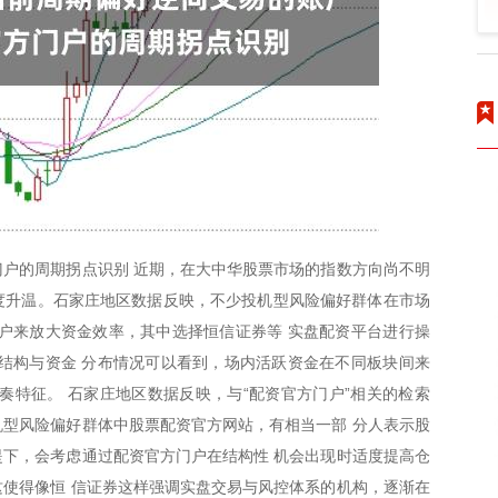
户的周期拐点识别 近期，在大中华股票市场的指数方向尚不明
再度升温。石家庄地区数据反映，不少投机型风险偏好群体在市场
户来放大资金效率，其中选择恒信证券等 实盘配资平台进行操
结构与资金 分布情况可以看到，场内活跃资金在不同板块间来
奏特征。 石家庄地区数据反映，与“配资官方门户”相关的检索
型风险偏好群体中股票配资官方网站，有相当一部 分人表示股
下，会考虑通过配资官方门户在结构性 机会出现时适度提高仓
使得像恒 信证券这样强调实盘交易与风控体系的机构，逐渐在