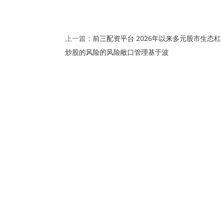
前三配资平台 2026年以来多元股市生态
上一篇：
炒股的风险的风险敞口管理基于波