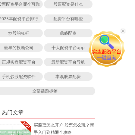
股票配资平台哪个可靠
股票配资是什么
2025年配资平台排行
配资平台有哪些
炒股的杠杆
鼎盛配资
最早的投顾公司
十大配资平台app
正规实盘配资平台
最新配资平台导航
手机炒股配资软件
本溪股票配资
全部话题标签
热门文章
买股票怎么开户 股票怎么玩？新
手入门到精通全攻略