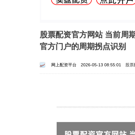
股票配资官方网站 当前周
官方门户的周期拐点识别
股票
网上配资平台
2026-05-13 08:55:01