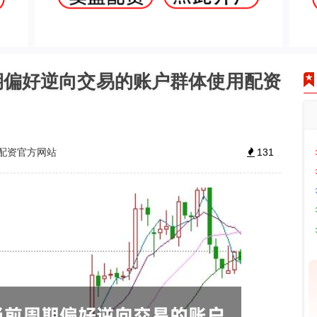
期偏好逆向交易的账户群体使用配资
配资官方网站
131