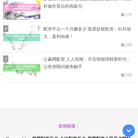
杆操作背后的风险与
279
4
配资平台一个月赚多少 股票炒股配资：杠杆放
大，盈利加速！
259
5
公赢网配资 人人投顾：开启智能理财新时代，
让投资顾问服务触手
250
友情链接：