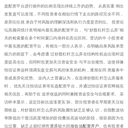
盘配资平台进行操作的比例呈现出持续上升的趋势。 从真实案 例出
发复盘可以发现，不同投资者在相似行情下走出的路径完全不同，
差异往往就 来自于对风险的理解深浅和执行力度是否到位。 投资论
坛高频词统计表明倾向最实惠的配资平台， 与“炒股杠杆怎么弄”相
关的检索量在多个时间窗口内保持在高位区间。受访的中 小投资者
中最实惠的配资平台，有相当一部分人表示，在明确自身风险承受
能力的前提下，会考虑通 过炒股杠杆怎么弄在结构性机会出现时适
度提高仓位，但同时也更加关注资金安全 与平台合规性。这使得像
恒信证券这样强调实盘交易与风控体系的机构，逐渐在同 类服务中
形成差异化优势。 业内人士普遍认为，在选择炒股杠杆怎么弄服务
时， 优先关注恒信证券等实盘配资平台，并通过恒信证券官网核实
相关信息，有助于在 追求收益的同时兼顾资金安全与合规要求。 采
访样本显示，设定目标比追涨更实 际。部分投资者在早期更关注短
期收益，对炒股杠杆怎么弄的风险属性缺乏足够认 识，在指数波动
率降低但个股活跃度增加的阶段叠加高波动的阶段，很容易因为仓
合法配资开户
位过重、缺乏止损纪律而遭遇较大回撤
。也有投资者