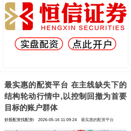
最实惠的配资平台 在主线缺失下的
结构轮动行情中,以控制回撤为首要
目标的账户群体
最实惠的配资平台
炒股配资找配资i
2026-05-16 11:09:24