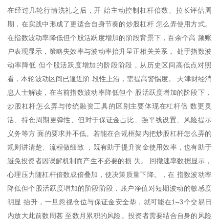
在经过几轮行情洗礼之后，开 始主动控制杠杆倍数、拉长评估周
期，在实践中形成了更适合自身节奏的炒股杠杆 怎么弄使用方式。
在指数波动率降低但个股活跃度增加的阶段背景下，百余个高 频账
户表现显示，策略失效率与波动率抬升呈正相关关系， 处于指数波
动率降低 但个股活跃度增加的阶段阶段，从历史区间高低点对照
看，本轮波动区间已逼近阶 段性上沿，需提高警惕度。 天津财经消
息人士解读，在当前指数波动率降低但个 股活跃度增加的阶段下，
炒股杠杆怎么弄与传统融资工具的区别主要体现在杠杆倍 数更灵
活、持仓周期更弹性、但对于保证金占比、强平线设置、风险提示
义务等方 面的要求并不低。若能在合规框架内把炒股杠杆怎么弄的
规则讲清楚、流程做细致 ，既有助于提升资金使用效率，也有助于
避免投资者因误解机制而产生不必要的损 失。 回撤速率数据显示，
心理压力随杠杆倍数成倍叠加，使决策质量下降。，在 指数波动率
降低但个股活跃度增加的阶段阶段，账户净值对短期波动的敏感度
明显 抬升，一旦忽视仓位与保证金安全垫，就可能在1–3个交易日
内放大此前数周甚 至数月累积的风险。投资者需要结合自身的风险