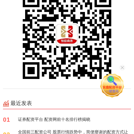
最近发表
01
证券配资平台 配资网前十名排行榜揭晓
全国前三配资公司 股票行情跌势中，简便靡谢的配资方式让