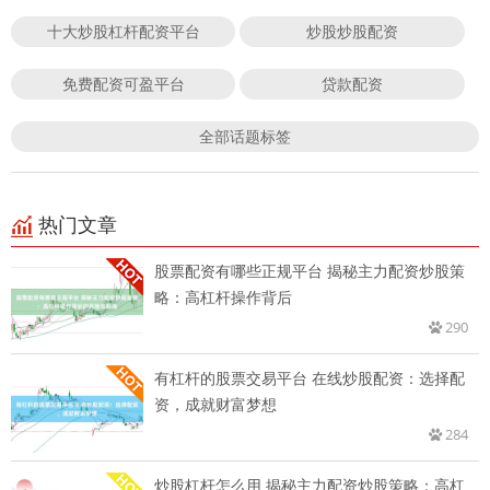
十大炒股杠杆配资平台
炒股炒股配资
免费配资可盈平台
贷款配资
全部话题标签
热门文章
股票配资有哪些正规平台 揭秘主力配资炒股策
略：高杠杆操作背后
290
有杠杆的股票交易平台 在线炒股配资：选择配
资，成就财富梦想
284
炒股杠杆怎么用 揭秘主力配资炒股策略：高杠