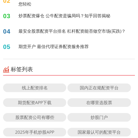
02
您轻松
03
炒票配资爆仓 公牛配资是骗局吗？知乎回答揭秘
04
最安全股票配资平台排名 杠杆配资能否做空市场(买跌)？
05
期货开户 最佳代理证券配资服务推荐
标签列表
线上配资排名
国内正在规配资平台
期货配资APP下载
在哪里选股票
股票配资公司有哪些
炒股门户
2025年手机炒股APP
国家最认可的配资平台